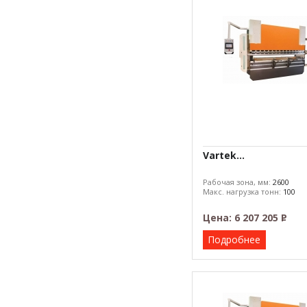
Vartek...
Рабочая зона, мм:
2600
Макс. нагрузка тонн:
100
Цена:
6 207 205
Р
–
Подробнее