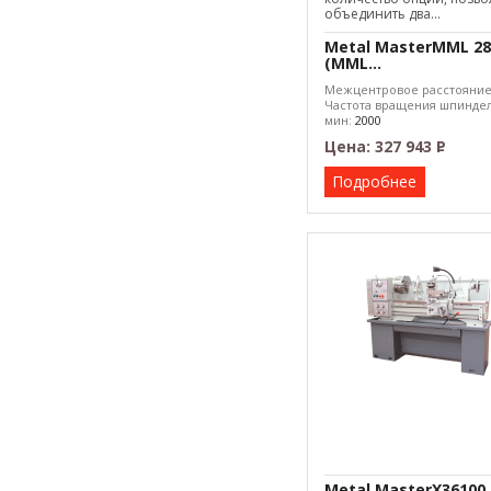
объединить два...
Metal MasterMML 2
(MML...
Межцентровое расстояни
Частота вращения шпиндел
мин:
2000
Макс. диаметр обработки:
Цена:
327 943
Р
–
Подробнее
Metal MasterX36100