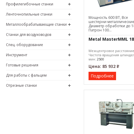
Профилегибочные станки
Ленточнопильные станки
Мощность 600 ВТ, Все
шестерни металлические
Металлообрабатывающие станки
Диаметр обработки до 1
Патрон 100...
Станки для воздуховодов
Metal MasterMML 18
Спец. оборудование
Межцентровое расстояни
Инструмент
Частота вращения шпиндел
мин:
2500
Макс. диаметр обработки:
Готовые решения
Цена:
85 932
Р
–
Для работы с фальцем
Подробнее
Отрезные станки