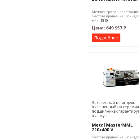
Межцентровое расстояни
Частота вращения шпиндел
мин:
1810
Макс. диаметр обработки:
Цена:
649 957
Р
–
Подробнее
Закаленный шпиндель
вывешенный на керамич
подшипниках гарантиру
высокую...
Metal MasterMML
210x400 V
Частота вращения шпиндел