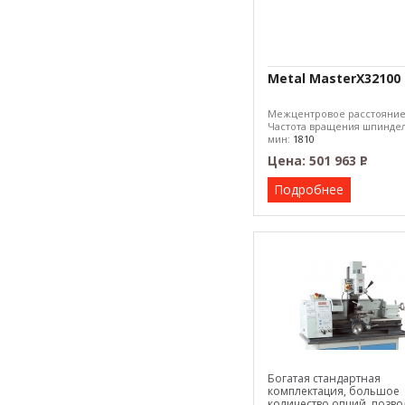
Metal MasterX32100
Межцентровое расстояни
Частота вращения шпиндел
мин:
1810
Макс. диаметр обработки:
Цена:
501 963
Р
–
Подробнее
Богатая стандартная
комплектация, большое
количество опций, позво