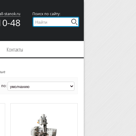
ll-stanok.ru
Поиск по сайту:
10-48
Контакты
ные
 по: