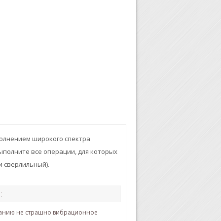
полнением широкого спектра
выполните все операции, для которых
и сверлильный).
:
ванию не страшно вибрационное