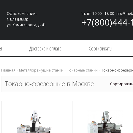
Офис компании:
пн.-пт. 10:00 - 18-00
info@meta
+7(800)444-
г. Владимир
ул. Комиссарова, д. 41
ия
Доставка и оплата
Сертификаты
Главная
»
Металлорежущие станки
»
Токарные станки
»
Токарно-фрезер
Токарно-фрезерные в Москве
Сортировать