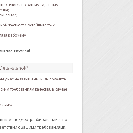
выполняются по Вашим заданным
ства;
уживание;
ой жёсткости. Устойчивость к
лаза рабочему;
альная техника!
etal-stanok?
ы у нас не завышены, и Вы получите
йским требованиям качества. В случае
м языке;
ливый менеджер, разбирающийся во
тветствии с Вашими требованиями.