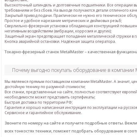
Высокоточный шпиндель и долговечные подшипники. Все операции 
требованиям и без сбоев. На выходе получаются детали отличного каче
Закрытый привод подачи. Практически не нужно его техническое обсл
Простое и удобное нарезание метрических и дюймовых резьб;
Сверлильно-фрезерная установка обладающая конструкцией повышенн
негативным воздействиям (вибрации, коррозия и других);
Защитный экран предотвращает попадание металлической стружки в г
Кнопка аварийной остановки. Надёжная защита оператора.
Токарно-фрезерный станок MetalMaster – качественная функцион
Почему выгодно покупать оборудование в компании M
Мы являемся прямым поставщиком компании MetalMaster. А значит, цен
достойную технику по разумной стоимости;
Все станки, представленные на сайте, полностью соответствуют европе
необходимости может представить сертификаты;
Быстрая доставка по территории РФ;
Гарантия и хорошо написанная инструкция по эксплуатации на русско
Сервисное и гарантийное обслуживание.
Звоните по номеру на сайте и получите подробные ответы. Веж
всех тонкостях техники, поможет подобрать оборудование в соо