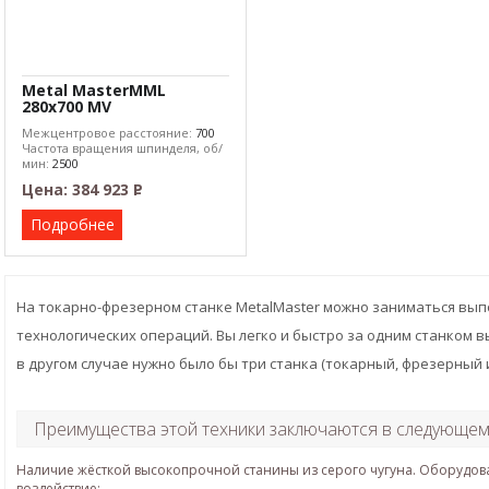
Metal MasterMML
280x700 MV
Межцентровое расстояние:
700
Частота вращения шпинделя, об/
мин:
2500
Цена:
384 923
Р
–
Подробнее
На токарно-фрезерном станке MetalMaster можно заниматься вы
технологических операций. Вы легко и быстро за одним станком 
в другом случае нужно было бы три станка (токарный, фрезерный 
Преимущества этой техники заключаются в следующем
Наличие жёсткой высокопрочной станины из серого чугуна. Оборудо
воздействие;