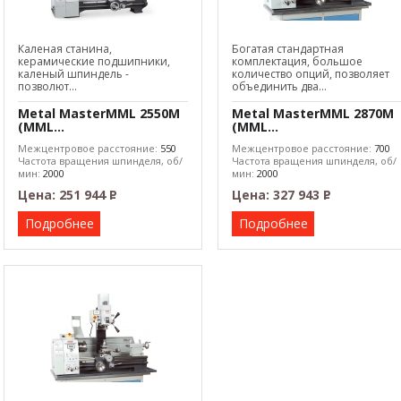
Каленая станина,
Богатая стандартная
керамические подшипники,
комплектация, большое
каленый шпиндель -
количество опций, позволяет
позволют...
объединить два...
Metal MasterMML 2550M
Metal MasterMML 2870M
(MML...
(MML...
Межцентровое расстояние:
550
Межцентровое расстояние:
700
Частота вращения шпинделя, об/
Частота вращения шпинделя, об/
мин:
2000
мин:
2000
Макс. диаметр обработки:
26
Цена:
251 944
Р
Цена:
327 943
Р
–
–
Подробнее
Подробнее