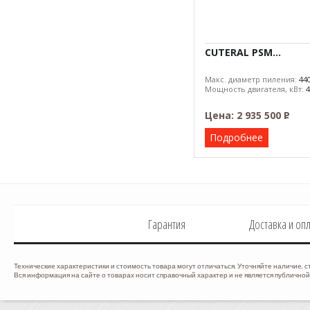
CUTERAL PSM...
Макс. диаметр пиления:
44
Мощность двигателя, кВт:
4
Цена:
2 935 500
Р
–
Подробнее
Гарантия
Доставка и оп
Технические характеристики и стоимость товара могут отличаться. Уточняйте наличие, с
Вся информация на сайте о товарах носит справочный характер и не является публичной 