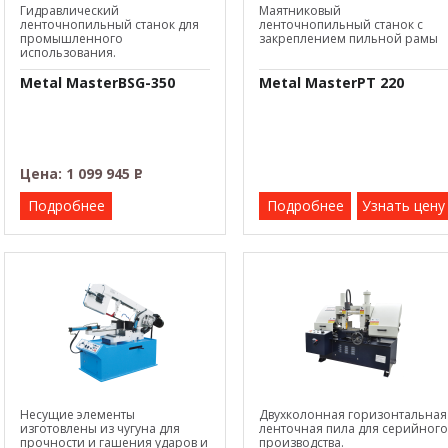
Гидравлический
Маятниковый
ленточнопильный станок для
ленточнопильный станок с
промышленного
закреплением пильной рамы
использования.
Metal MasterBSG-350
Metal MasterPT 220
Цена:
1 099 945
Р
–
Подробнее
Подробнее
Узнать цену
Несущие элементы
Двухколонная горизонтальная
изготовлены из чугуна для
ленточная пила для серийного
прочности и гашения ударов и
производства.