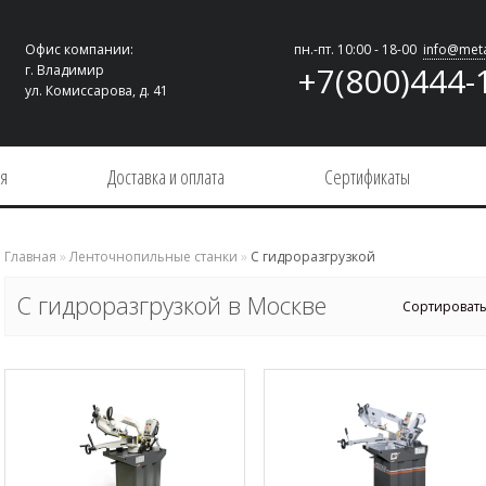
Офис компании:
пн.-пт. 10:00 - 18-00
info@meta
+7(800)444-
г. Владимир
ул. Комиссарова, д. 41
ия
Доставка и оплата
Сертификаты
Главная
»
Ленточнопильные станки
»
С гидроразгрузкой
С гидроразгрузкой в Москве
Сортировать