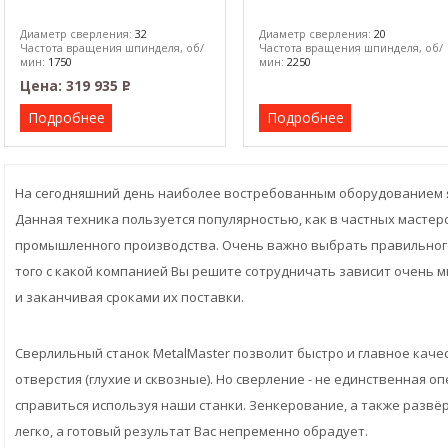
Диаметр сверления:
32
Диаметр сверления:
20
Частота вращения шпинделя, об/
Частота вращения шпинделя, об/
мин:
1750
мин:
2250
Цена:
319 935
Р
–
Подробнее
Подробнее
На сегодняшний день наиболее востребованным оборудованием я
Данная техника пользуется популярностью, как в частных мастерск
промышленного производства. Очень важно выбрать правильного
того с какой компанией Вы решите сотрудничать зависит очень м
и заканчивая сроками их поставки.
Сверлильный станок MetalMaster позволит быстро и главное кач
отверстия (глухие и сквозные). Но сверление - не единственная о
справиться используя наши станки. Зенкерование, а также разв
легко, а готовый результат Вас непременно обрадует.