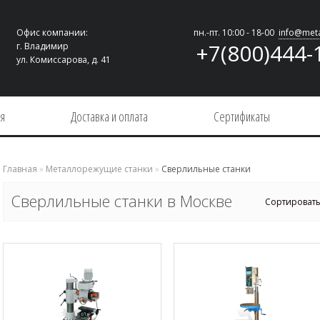
Офис компании:
пн.-пт. 10:00 - 18-00
info@meta
+7(800)444-
г. Владимир
ул. Комиссарова, д. 41
ия
Доставка и оплата
Сертификаты
Главная
»
Металлорежущие станки
»
Сверлильные станки
Сверлильные станки в Москве
Сортировать