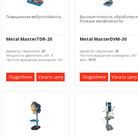
Повышенная вибростойкость.
Высокая точность обработки и
больши евозможности
Metal MasterTDR-20
Metal MasterDVM-30
Диаметр сверления:
20
Диаметр сверления:
30
Мощность двигателя, кВт:
1
Частота вращения шпинделя, об/
Частота вращения шпинделя, об/
мин:
3010
мин:
2000
Подробнее
Узнать цену
Подробнее
Узнать цену