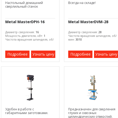
Настольный домашний
Всегда на складе!
сверлильный станок
Metal MasterDPH-16
Metal MasterDVM-28
Диаметр сверления:
16
Диаметр сверления:
28
Мощность двигателя, кВт:
1
Частота вращения шпинделя, об/
Частота вращения шпинделя, об/
мин:
3010
мин:
2600
Подробнее
Узнать цену
Подробнее
Узнать цену
Удобен в работе с
Предназначен для сверления
габаритными заготовками.
глухих и сквозных
цилиндрических отверстий.