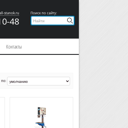
ll-stanok.ru
Поиск по сайту:
10-48
Контакты
 по: