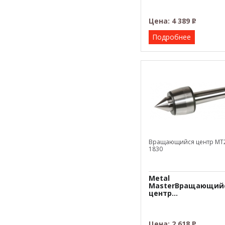
Цена:
4 389
Р
–
Подробнее
Вращающийся центр МТ
1830
Metal
MasterВращающий
центр...
Цена:
2 618
Р
–