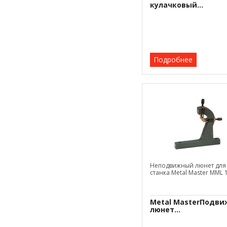
кулачковый...
Подробнее
Неподвижный люнет для
станка Metal Master MML 
Metal MasterПодв
люнет...