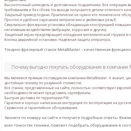
Высокоточный шпиндель и долговечные подшипники. Все операции 
требованиям и без сбоев. На выходе получаются детали отличного каче
Закрытый привод подачи. Практически не нужно его техническое обсл
Простое и удобное нарезание метрических и дюймовых резьб;
Сверлильно-фрезерная установка обладающая конструкцией повышенн
негативным воздействиям (вибрации, коррозия и других);
Защитный экран предотвращает попадание металлической стружки в г
Кнопка аварийной остановки. Надёжная защита оператора.
Токарно-фрезерный станок MetalMaster – качественная функцион
Почему выгодно покупать оборудование в компании M
Мы являемся прямым поставщиком компании MetalMaster. А значит, цен
достойную технику по разумной стоимости;
Все станки, представленные на сайте, полностью соответствуют европе
необходимости может представить сертификаты;
Быстрая доставка по территории РФ;
Гарантия и хорошо написанная инструкция по эксплуатации на русско
Сервисное и гарантийное обслуживание.
Звоните по номеру на сайте и получите подробные ответы. Веж
всех тонкостях техники, поможет подобрать оборудование в соо