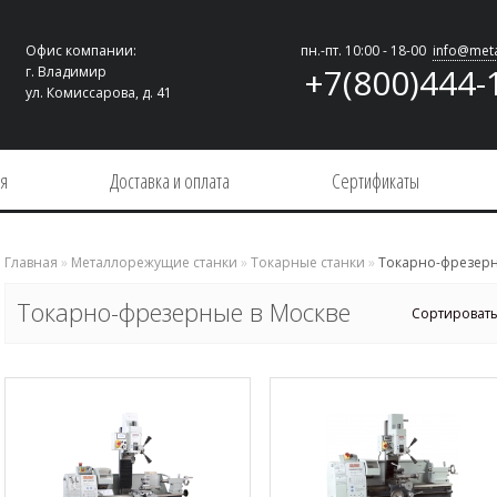
Офис компании:
пн.-пт. 10:00 - 18-00
info@meta
+7(800)444-
г. Владимир
ул. Комиссарова, д. 41
ия
Доставка и оплата
Сертификаты
Главная
»
Металлорежущие станки
»
Токарные станки
»
Токарно-фрезер
Токарно-фрезерные в Москве
Сортировать