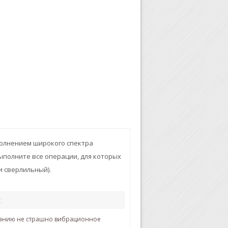
полнением широкого спектра
выполните все операции, для которых
и сверлильный).
:
ванию не страшно вибрационное