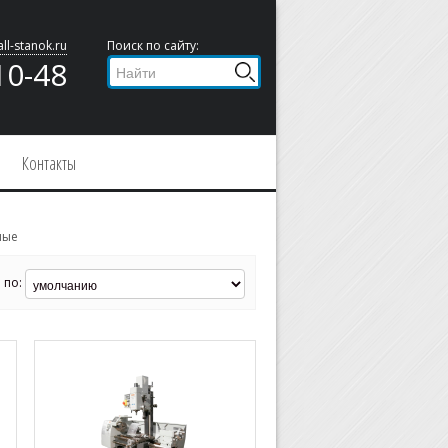
ll-stanok.ru
Поиск по сайту:
10-48
Контакты
ные
 по: