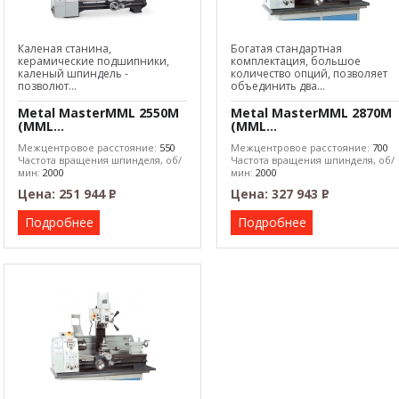
Каленая станина,
Богатая стандартная
керамические подшипники,
комплектация, большое
каленый шпиндель -
количество опций, позволяет
позволют...
объединить два...
Metal MasterMML 2550M
Metal MasterMML 2870M
(MML...
(MML...
Межцентровое расстояние:
550
Межцентровое расстояние:
700
Частота вращения шпинделя, об/
Частота вращения шпинделя, об/
мин:
2000
мин:
2000
Макс. диаметр обработки:
26
Цена:
251 944
Р
Цена:
327 943
Р
–
–
Подробнее
Подробнее