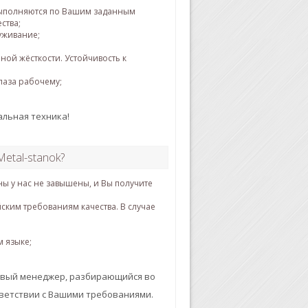
выполняются по Вашим заданным
ства;
уживание;
ой жёсткости. Устойчивость к
лаза рабочему;
альная техника!
etal-stanok?
ы у нас не завышены, и Вы получите
йским требованиям качества. В случае
м языке;
ливый менеджер, разбирающийся во
тветствии с Вашими требованиями.