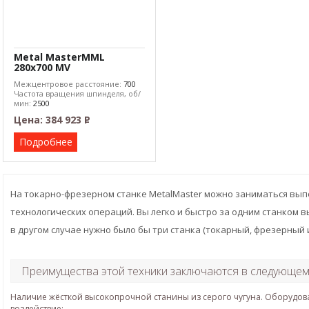
Metal MasterMML
280x700 MV
Межцентровое расстояние:
700
Частота вращения шпинделя, об/
мин:
2500
Цена:
384 923
Р
–
Подробнее
На токарно-фрезерном станке MetalMaster можно заниматься вы
технологических операций. Вы легко и быстро за одним станком 
в другом случае нужно было бы три станка (токарный, фрезерный 
Преимущества этой техники заключаются в следующем
Наличие жёсткой высокопрочной станины из серого чугуна. Оборудо
воздействие;