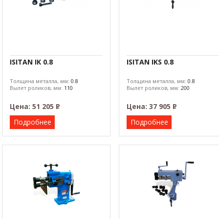
ISITAN IK 0.8
ISITAN IKS 0.8
Толщина металла, мм:
0.8
Толщина металла, мм:
0.8
Вылет роликов, мм:
110
Вылет роликов, мм:
200
Цена:
51 205
Р
Цена:
37 905
Р
–
–
Подробнее
Подробнее