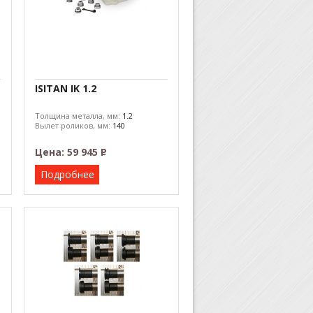
ISITAN IK 1.2
Толщина металла, мм:
1.2
Вылет роликов, мм:
140
Цена:
59 945
Р
–
Подробнее