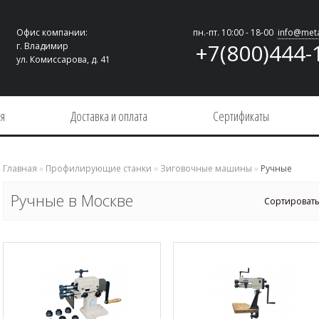
Офис компании:
пн.-пт. 10:00 - 18-00
info@meta
+7(800)444-
г. Владимир
ул. Комиссарова, д. 41
ия
Доставка и оплата
Сертификаты
Главная
»
Профилирующие станки
»
Зиговочные машины
»
Ручные
Ручные в Москве
Сортировать