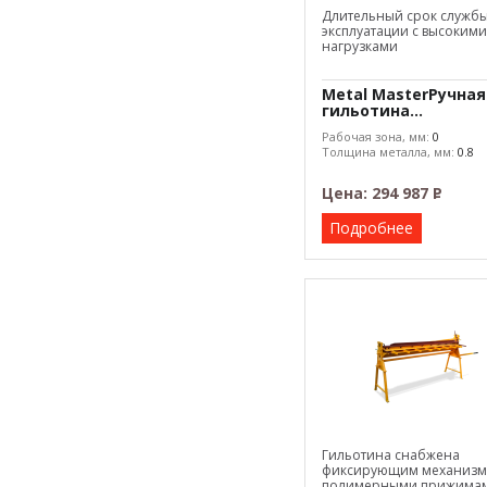
Длительный срок служб
эксплуатации с высокими
нагрузками
Metal MasterРучная
гильотина...
Рабочая зона, мм:
0
Толщина металла, мм:
0.8
Цена:
294 987
Р
–
Подробнее
Гильотина снабжена
фиксирующим механизм
полимерными прижимам