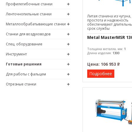
Профилегибочные станки
Ленточнопильные станки
Литая станина из чугуна,
простота и надежность
Металлообрабатывающие станки
обеспечивают длительн
срок службы
Станки для воздуховодов
Metal MasterMSR 13
Спец. оборудование
Толщина металла, мм:
1
Длина изделия:
1300
Инструмент
Цена:
106 953
Р
Готовые решения
–
Подробнее
Для работы с фальцем
Отрезные станки