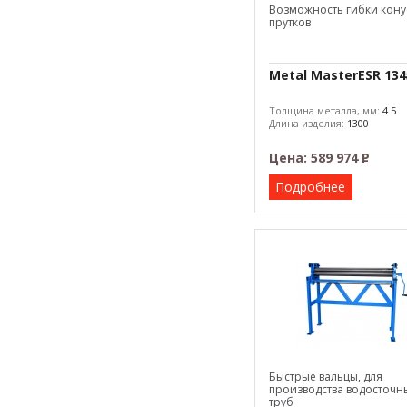
Возможность гибки кону
прутков
Metal MasterESR 134
Толщина металла, мм:
4.5
Длина изделия:
1300
Цена:
589 974
Р
–
Подробнее
Быстрые вальцы, для
производства водосточн
труб