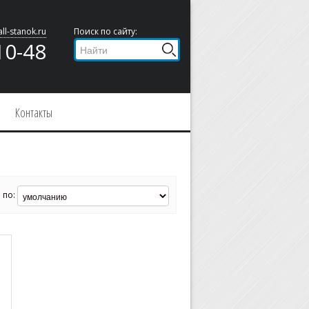
ll-stanok.ru
Поиск по сайту:
10-48
Контакты
 по: