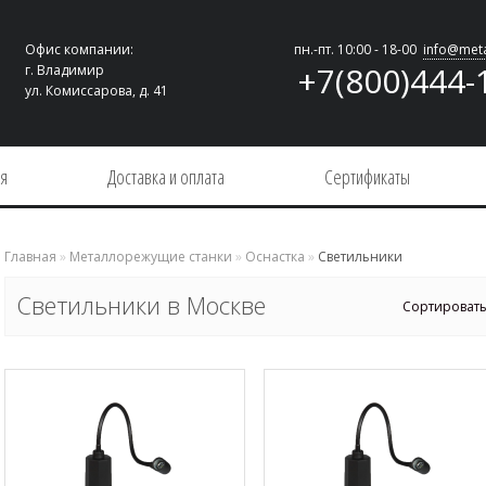
Офис компании:
пн.-пт. 10:00 - 18-00
info@meta
+7(800)444-
г. Владимир
ул. Комиссарова, д. 41
ия
Доставка и оплата
Сертификаты
Главная
»
Металлорежущие станки
»
Оснастка
»
Светильники
Светильники в Москве
Сортировать